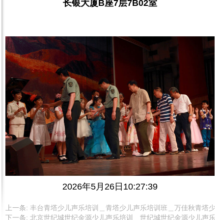
长银大厦
B
座
7
层
7B02
室
2026年
5
月
26
日
10:27:39
上一条:
丰台青塔少儿声乐培训＿青塔少儿声乐培训班＿万佳秋青塔少儿
下一条:
北京世纪城世纪金源少儿声乐培训＿世纪城世纪金源少儿声乐培训班＿